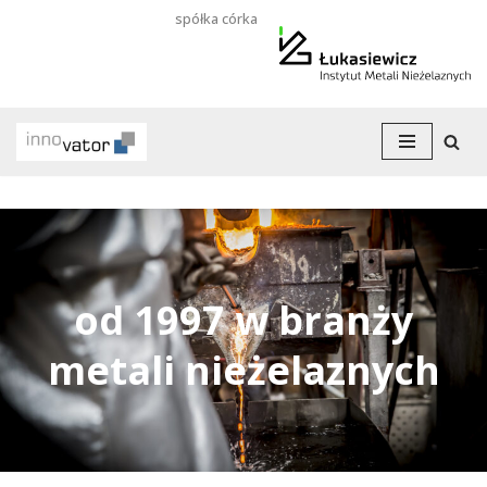
spółka córka
Przejdź
do
treści
od 1997 w branży
metali nieżelaznych